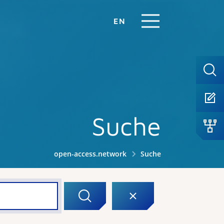
EN
Suche
open-access.network
Suche