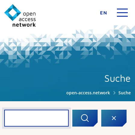
EN
Suche
open-access.network
Suche