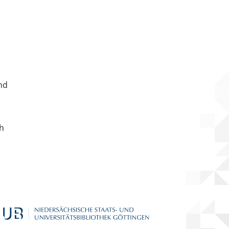
nd
ch