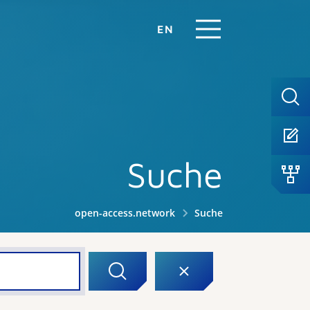
EN
Suche
open-access.network
Suche