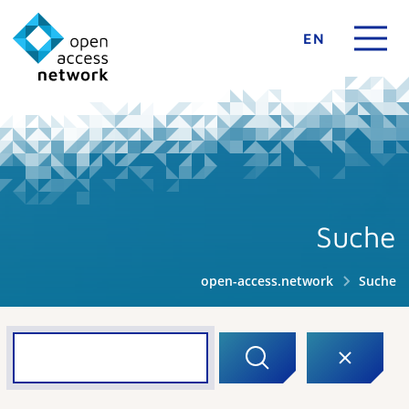
EN
Suche
open-access.network
Suche