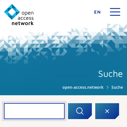
EN
Suche
open-access.network
Suche