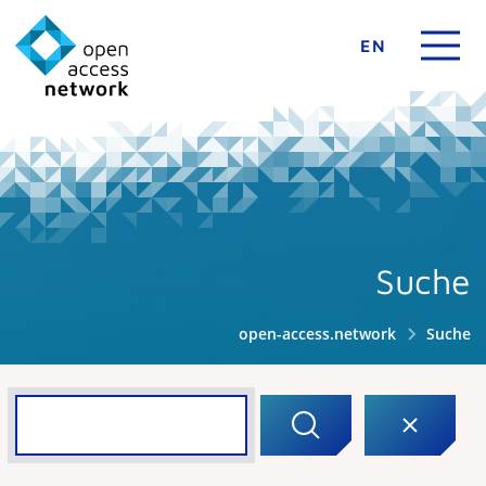
EN
Suche
open-access.network
Suche