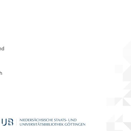
nd
ch