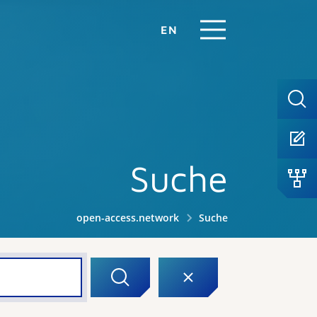
EN
Suche
open-access.network
Suche