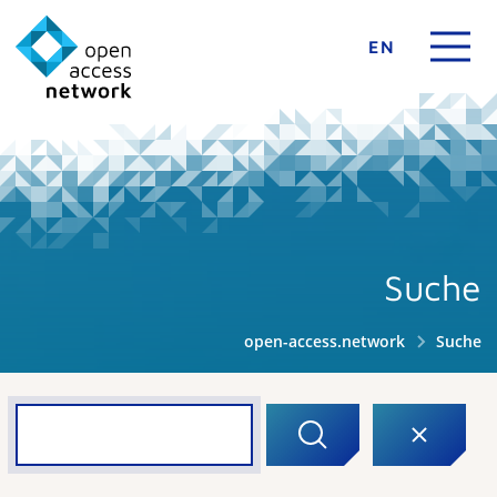
EN
Suche
open-access.network
Suche