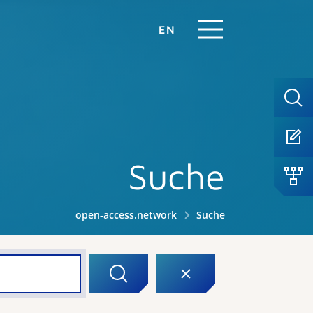
EN
Suche
open-access.network
Suche