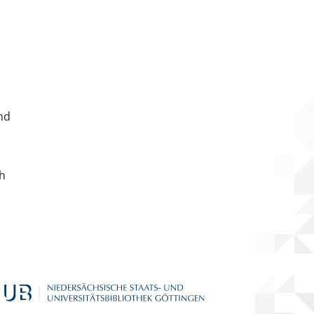
nd
ch