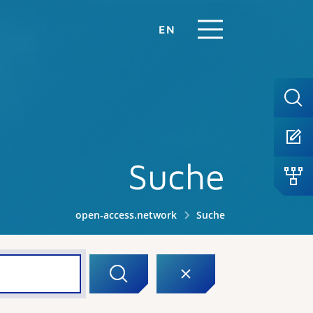
EN
Suche
open-access.network
Suche