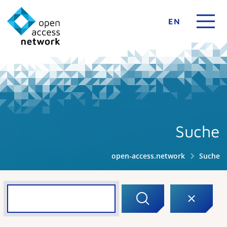
EN
Suche
open-access.network
Suche