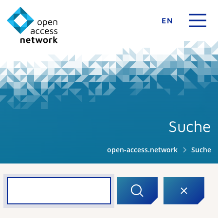
EN
Suche
open-access.network
Suche