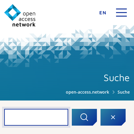
EN
Suche
open-access.network
Suche