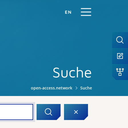
EN
Suche
open-access.network
Suche