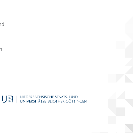
nd
ch