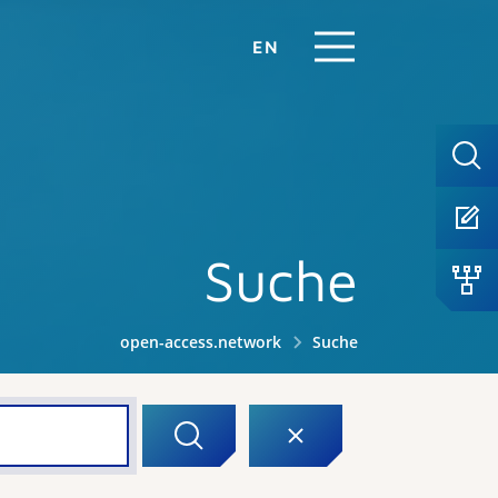
EN
Suche
open-access.network
Suche