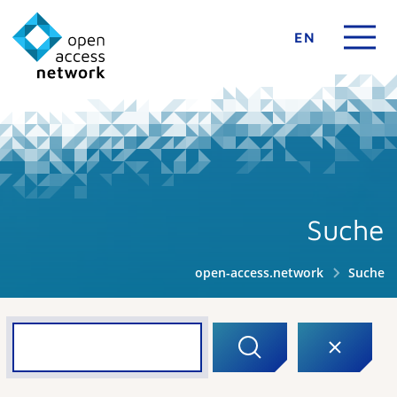
EN
Suche
open-access.network
Suche