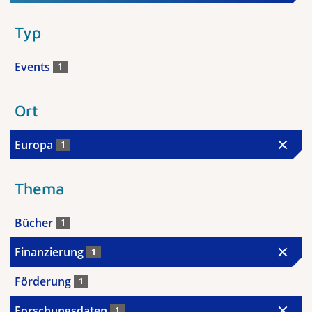
Typ
Events
1
Ort
Europa
1
Thema
Bücher
1
Finanzierung
1
Förderung
1
Forschungsdaten
1