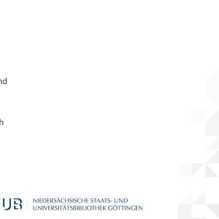
nd
ch