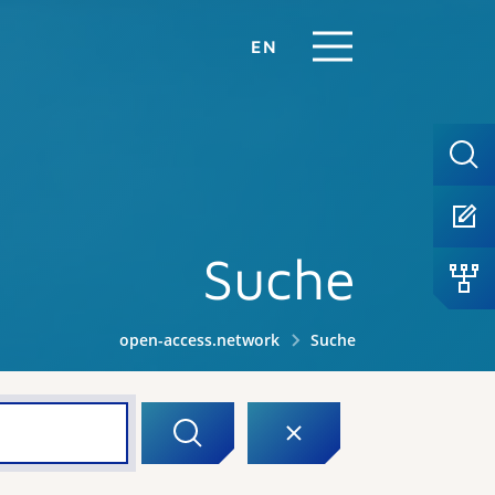
EN
Suche
open-access.network
Suche