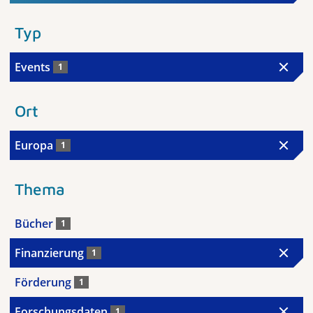
Typ
Events
1
Ort
Europa
1
Thema
Bücher
1
Finanzierung
1
Förderung
1
Forschungsdaten
1