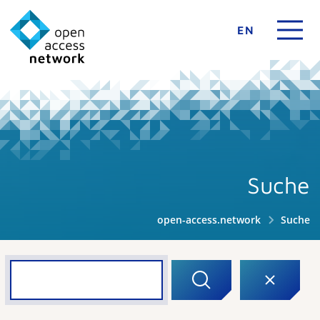
EN
Suche
open-access.network
Suche