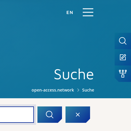
EN
Suche
open-access.network
Suche