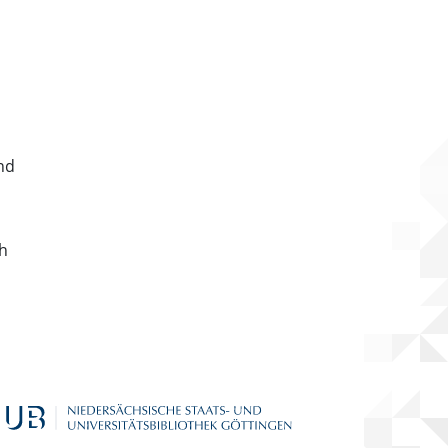
nd
ch