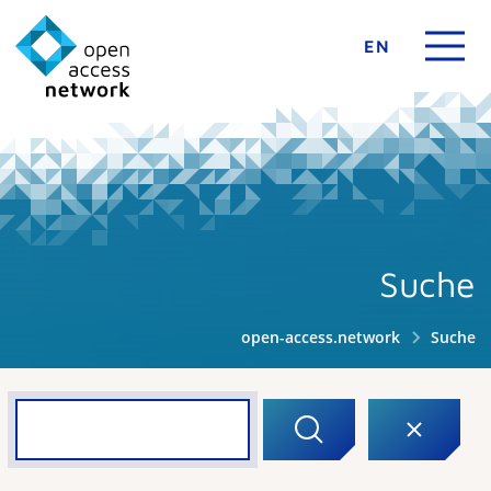
EN
Suche
open-access.network
Suche