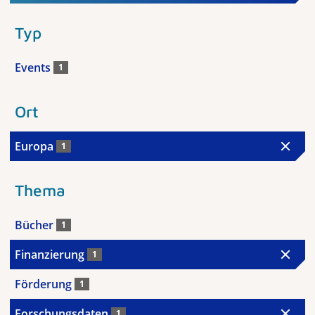
Typ
Events
1
Ort
Europa
1
Thema
Bücher
1
Finanzierung
1
Förderung
1
Forschungsdaten
1