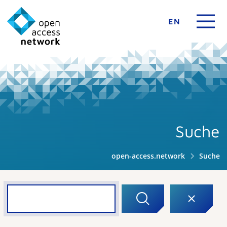
EN
Suche
open-access.network
Suche