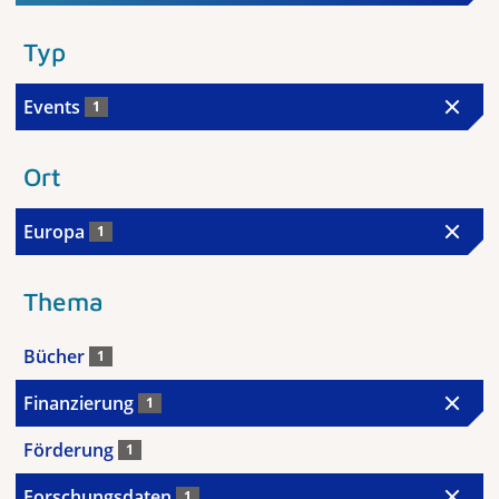
Typ
Events
1
Ort
Europa
1
Thema
Bücher
1
Finanzierung
1
Förderung
1
Forschungsdaten
1