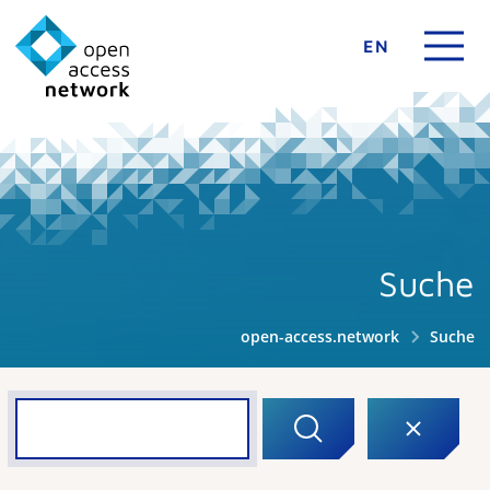
EN
Suche
open-access.network
Suche