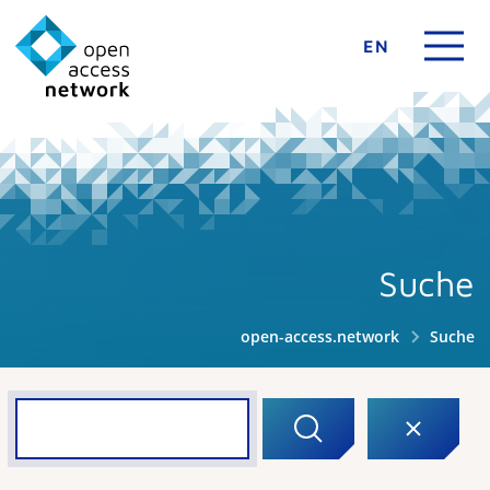
EN
Suche
open-access.network
Suche