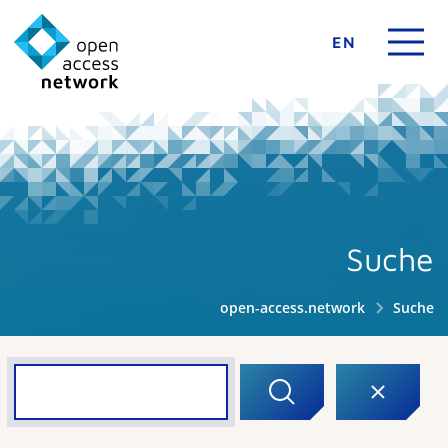
EN
Suche
open-access.network
Suche