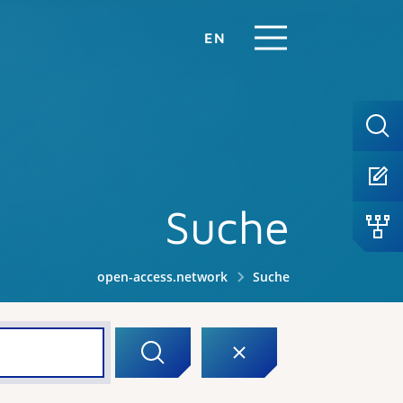
EN
Suche
open-access.network
Suche