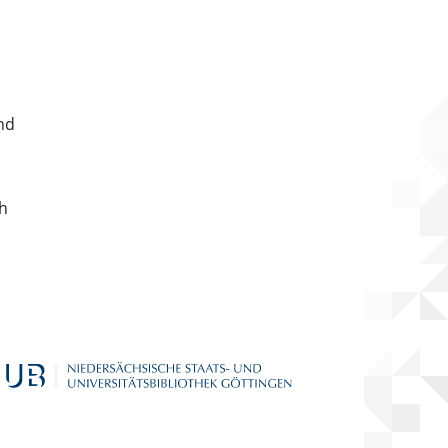
nd
ch