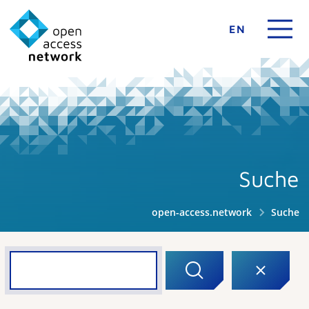
EN
Suche
open-access.network
Suche