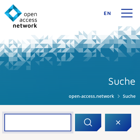
EN
Suche
open-access.network
Suche