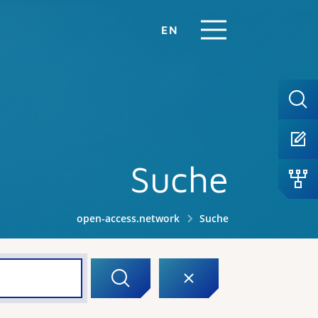
EN
Suche
open-access.network
Suche