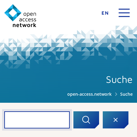
EN
Suche
open-access.network
Suche