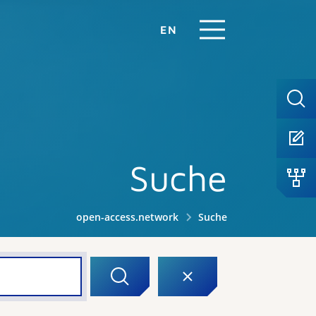
EN
Suche
open-access.network
Suche