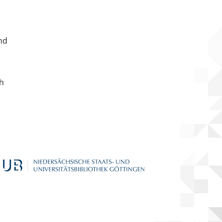
nd
ch