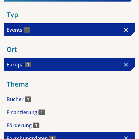
Typ
Events
1
Ort
Europa
1
Thema
Bücher
1
Finanzierung
1
Förderung
1
Forschungsdaten
1