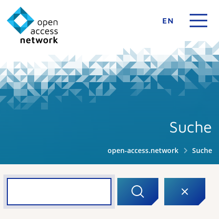
EN
Suche
open-access.network
Suche