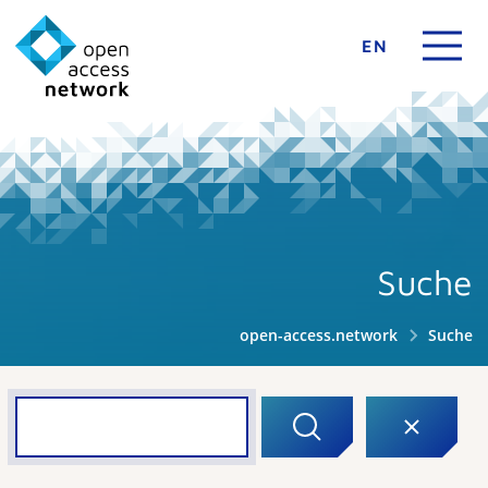
EN
Suche
open-access.network
Suche