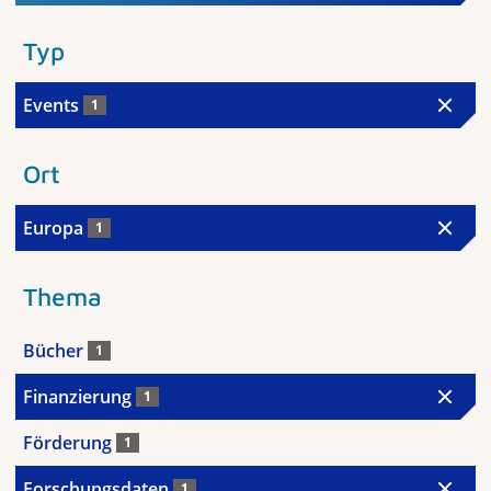
Typ
Events
1
Ort
Europa
1
Thema
Bücher
1
Finanzierung
1
Förderung
1
Forschungsdaten
1