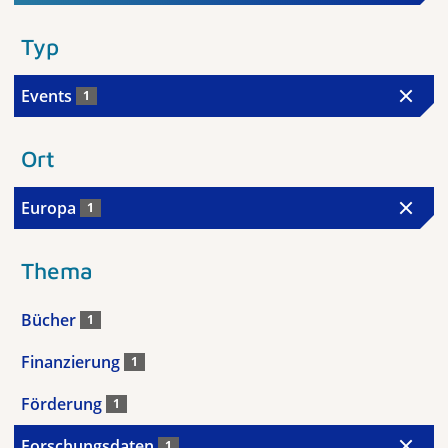
Typ
Events
1
Ort
Europa
1
Thema
Bücher
1
Finanzierung
1
Förderung
1
Forschungsdaten
1