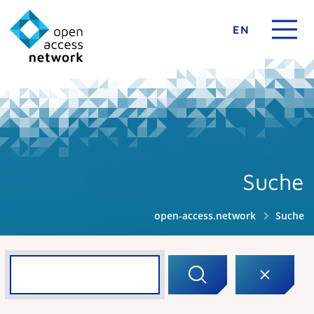
EN
Suche
open-access.network
Suche