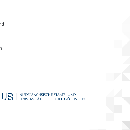
nd
ch