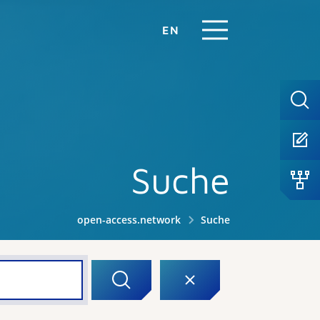
EN
Suche
open-access.network
Suche