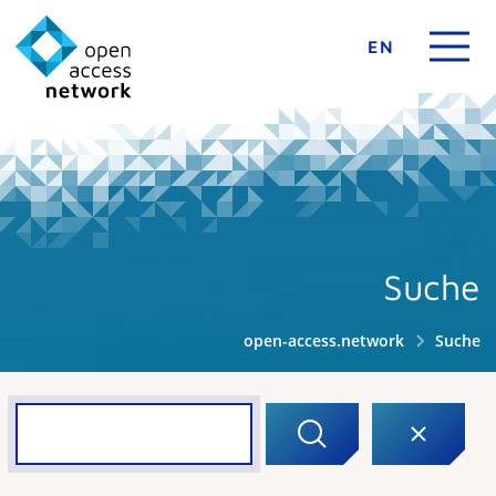
EN
Suche
open-access.network
Suche