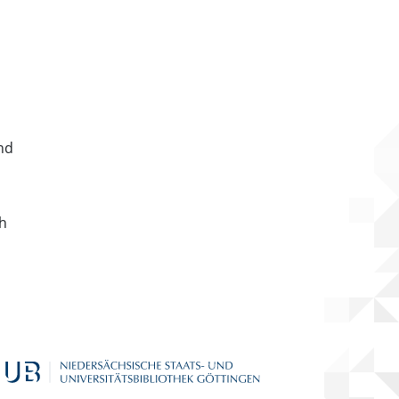
nd
ch