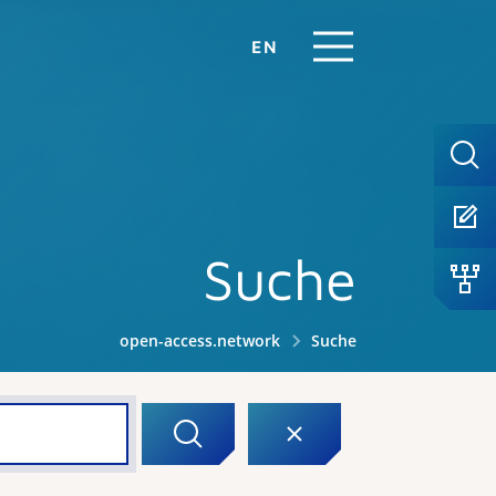
EN
Suche
open-access.network
Suche