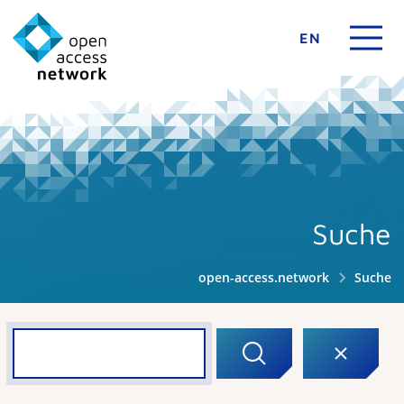
EN
Suche
open-access.network
Suche