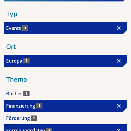
Typ
Events
1
Ort
Europa
1
Thema
Bücher
1
Finanzierung
1
Förderung
1
Forschungsdaten
1