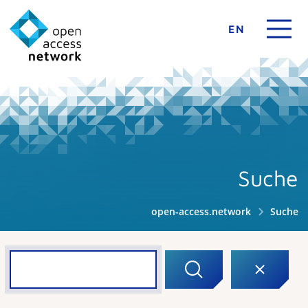
EN
Suche
open-access.network
Suche