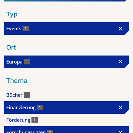
Typ
Events
1
Ort
Europa
1
Thema
Bücher
1
Finanzierung
1
Förderung
1
Forschungsdaten
1