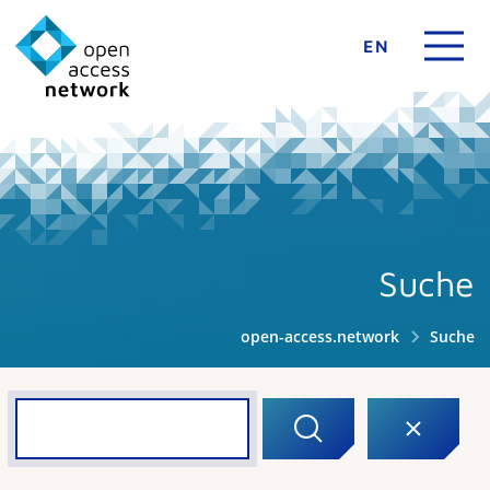
EN
Suche
open-access.network
Suche