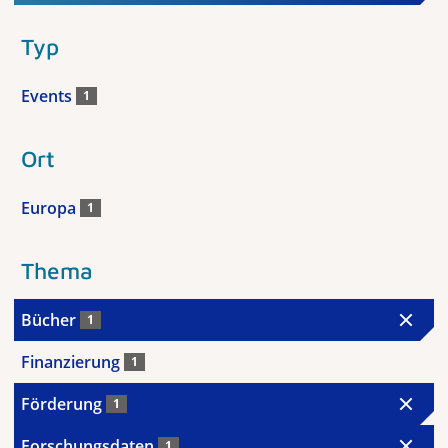
Typ
Events
1
Ort
Europa
1
Thema
Bücher
1
Finanzierung
1
Förderung
1
Forschungsdaten
1