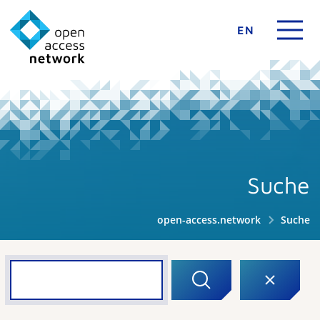
EN
Suche
open-access.network
Suche