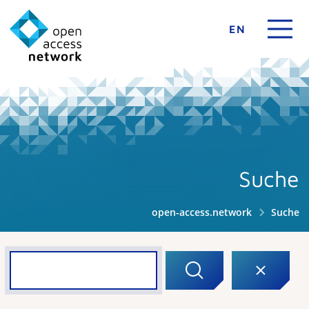
EN
Suche
open-access.network
Suche