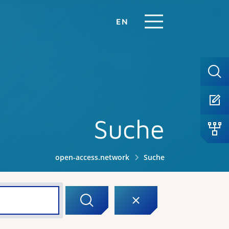
EN
Suche
open-access.network
Suche