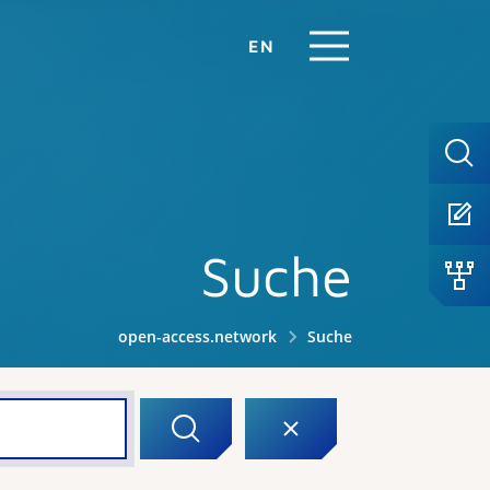
EN
Suche
open-access.network
Suche