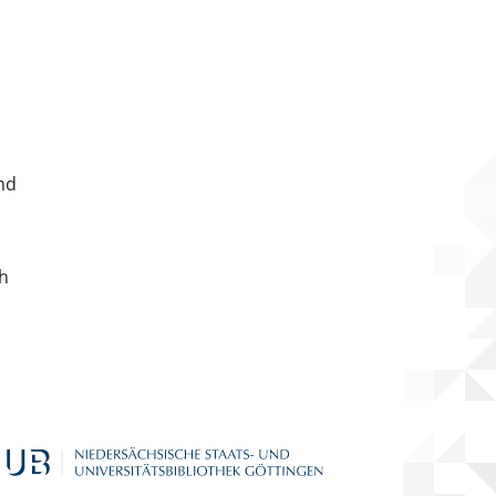
nd
ch