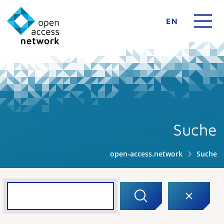
EN
Suche
open-access.network
Suche