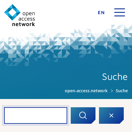
EN
Suche
open-access.network
Suche