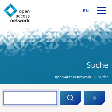
EN
Suche
open-access.network
Suche