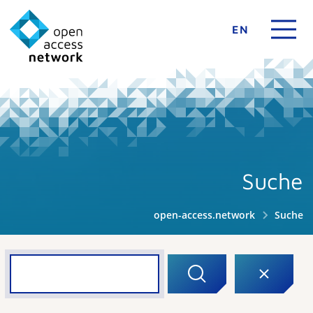
EN
Suche
open-access.network
Suche