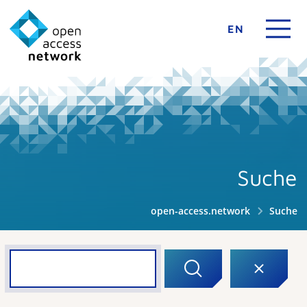
EN
Suche
open-access.network
Suche