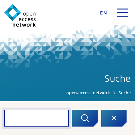
EN
Suche
open-access.network
Suche