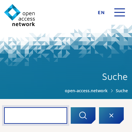
EN
Suche
open-access.network
Suche